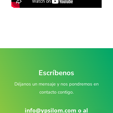
Escríbenos
Déjanos un mensaje y nos pondremos en
contacto contigo.
info@ypsilom.com
o al